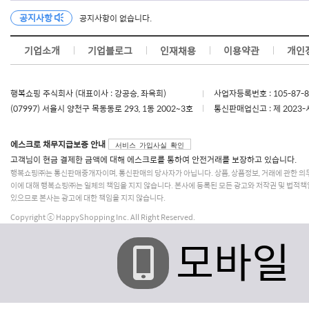
공지사항
공지사항이 없습니다.
기업소개
기업블로그
인재채용
이용약관
개인
행복쇼핑 주식회사 (대표이사 : 강공승, 좌옥희)
사업자등록번호 : 105-87-
(07997) 서울시 양천구 목동동로 293, 1동 2002~3호
통신판매업신고 : 제 2023-
에스크로 채무지급보증 안내
서비스 가입사실 확인
고객님이 현금 결제한 금액에 대해 에스크로를 통하여 안전거래를 보장하고 있습니다.
행복쇼핑㈜는 통신판매중개자이며, 통신판매의 당사자가 아닙니다. 상품, 상품정보, 거래에 관한 의
이에 대해 행복쇼핑㈜는 일체의 책임을 지지 않습니다. 본사에 등록된 모든 광고와 저작권 및 법적책
있으므로 본사는 광고에 대한 책임을 지지 않습니다.
Copyright ⓒ HappyShopping Inc. All Right Reserved.