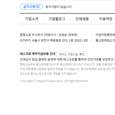
공지사항
공지사항이 없습니다.
기업소개
기업블로그
인재채용
이용약관
행복쇼핑 주식회사 (대표이사 : 강공승, 좌옥희)
사업자등록번호 :
(07997) 서울시 양천구 목동동로 293, 1동 2002~3호
통신판매업신고 :
에스크로 채무지급보증 안내
서비스 가입사실 확인
고객님이 현금 결제한 금액에 대해 에스크로를 통하여 안전거래를 보장하고 
행복쇼핑㈜는 통신판매중개자이며, 통신판매의 당사자가 아닙니다. 상품, 상품정보, 
이에 대해 행복쇼핑㈜는 일체의 책임을 지지 않습니다. 본사에 등록된 모든 광고와 저
있으므로 본사는 광고에 대한 책임을 지지 않습니다.
Copyright ⓒ HappyShopping Inc. All Right Reserved.