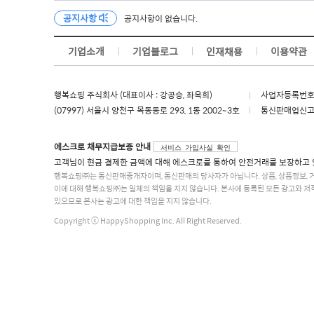
공지사항
공지사항이 없습니다.
기업소개
기업블로그
인재채용
이용약관
행복쇼핑 주식회사 (대표이사 : 강공승, 좌옥희)
사업자등록번호 :
(07997) 서울시 양천구 목동동로 293, 1동 2002~3호
통신판매업신고 :
에스크로 채무지급보증 안내
서비스 가입사실 확인
고객님이 현금 결제한 금액에 대해 에스크로를 통하여 안전거래를 보장하고 
행복쇼핑㈜는 통신판매중개자이며, 통신판매의 당사자가 아닙니다. 상품, 상품정보, 
이에 대해 행복쇼핑㈜는 일체의 책임을 지지 않습니다. 본사에 등록된 모든 광고와 저
있으므로 본사는 광고에 대한 책임을 지지 않습니다.
Copyright ⓒ HappyShopping Inc. All Right Reserved.