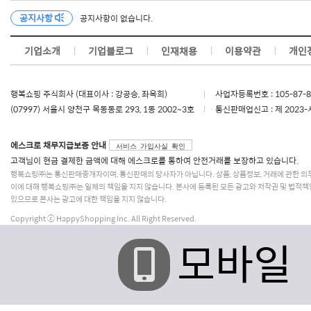
공지사항
공지사항이 없습니다.
기업소개
기업블로그
인재채용
이용약관
개인
행복쇼핑 주식회사 (대표이사 : 강공승, 좌옥희)
사업자등록번호 : 105-87-
(07997) 서울시 양천구 목동동로 293, 1동 2002~3호
통신판매업신고 : 제 2023-
에스크로 채무지급보증 안내
서비스 가입사실 확인
고객님이 현금 결제한 금액에 대해 에스크로를 통하여 안전거래를 보장하고 있습니다.
행복쇼핑㈜는 통신판매중개자이며, 통신판매의 당사자가 아닙니다. 상품, 상품정보, 거래에 관한 의
이에 대해 행복쇼핑㈜는 일체의 책임을 지지 않습니다. 본사에 등록된 모든 광고와 저작권 및 법적책
있으므로 본사는 광고에 대한 책임을 지지 않습니다.
Copyright ⓒ HappyShopping Inc. All Right Reserved.