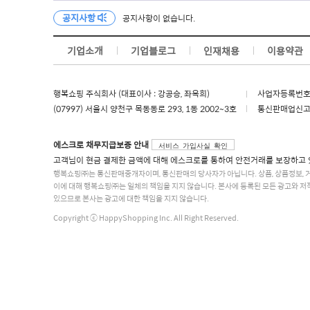
공지사항
공지사항이 없습니다.
기업소개
기업블로그
인재채용
이용약관
행복쇼핑 주식회사 (대표이사 : 강공승, 좌옥희)
사업자등록번호 :
(07997) 서울시 양천구 목동동로 293, 1동 2002~3호
통신판매업신고 :
에스크로 채무지급보증 안내
서비스 가입사실 확인
고객님이 현금 결제한 금액에 대해 에스크로를 통하여 안전거래를 보장하고 
행복쇼핑㈜는 통신판매중개자이며, 통신판매의 당사자가 아닙니다. 상품, 상품정보, 
이에 대해 행복쇼핑㈜는 일체의 책임을 지지 않습니다. 본사에 등록된 모든 광고와 저
있으므로 본사는 광고에 대한 책임을 지지 않습니다.
Copyright ⓒ HappyShopping Inc. All Right Reserved.