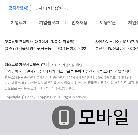
공지사항
공지사항이 없습니다.
기업소개
기업블로그
인재채용
이용약관
개인
행복쇼핑 주식회사 (대표이사 : 강공승, 좌옥희)
사업자등록번호 : 105-87-
(07997) 서울시 양천구 목동동로 293, 1동 2002~3호
통신판매업신고 : 제 2023-
에스크로 채무지급보증 안내
서비스 가입사실 확인
고객님이 현금 결제한 금액에 대해 에스크로를 통하여 안전거래를 보장하고 있습니다.
행복쇼핑㈜는 통신판매중개자이며, 통신판매의 당사자가 아닙니다. 상품, 상품정보, 거래에 관한 의
이에 대해 행복쇼핑㈜는 일체의 책임을 지지 않습니다. 본사에 등록된 모든 광고와 저작권 및 법적책
있으므로 본사는 광고에 대한 책임을 지지 않습니다.
Copyright ⓒ HappyShopping Inc. All Right Reserved.