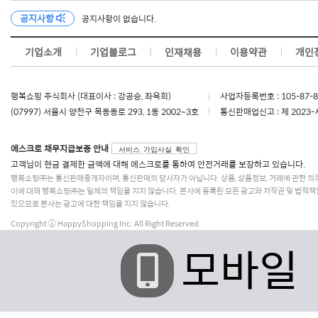
공지사항
공지사항이 없습니다.
기업소개
기업블로그
인재채용
이용약관
개인
행복쇼핑 주식회사 (대표이사 : 강공승, 좌옥희)
사업자등록번호 : 105-87-
(07997) 서울시 양천구 목동동로 293, 1동 2002~3호
통신판매업신고 : 제 2023-
에스크로 채무지급보증 안내
서비스 가입사실 확인
고객님이 현금 결제한 금액에 대해 에스크로를 통하여 안전거래를 보장하고 있습니다.
행복쇼핑㈜는 통신판매중개자이며, 통신판매의 당사자가 아닙니다. 상품, 상품정보, 거래에 관한 의
이에 대해 행복쇼핑㈜는 일체의 책임을 지지 않습니다. 본사에 등록된 모든 광고와 저작권 및 법적책
있으므로 본사는 광고에 대한 책임을 지지 않습니다.
Copyright ⓒ HappyShopping Inc. All Right Reserved.